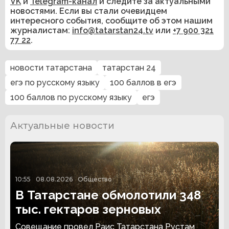
VK
и
Telegram-канал
и следите за актуальными
новостями. Если вы стали очевидцем
интересного события, сообщите об этом нашим
журналистам:
info@tatarstan24.tv
или
+7 900 321
77 22
.
новости татарстана
татарстан 24
егэ по русскому языку
100 баллов в егэ
100 баллов по русскому языку
егэ
Актуальные новости
10:55
08.08.2026
Общество
В Татарстане обмолотили 348
тыс. гектаров зерновых
Совещание провел Раис Татарстана Рустам