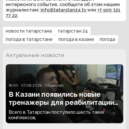
интересного события, сообщите об этом нашим
журналистам:
info@tatarstan24.tv
или
+7 900 321
77 22
.
новости татарстана
татарстан 24
погода в татарстане
погода в казани
погода
Актуальные новости
18:00
07.08.2026
Общество
В Казани появились новые
тренажеры для реабилитации
людей с ампутациями
Всего в Татарстан поступило шесть таких
комплексов,