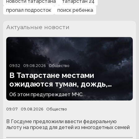
новости татарстана
татарстан 24
пропал подросток
поиск ребенка
Актуальные новости
09:52
09.08.2026
Общество
В Татарстане местами
ожидаются туман, дождь,
гроза и сильный ветер
Об этом предупреждает МЧС.
09:07
09.08.2026
Общество
В Госдуме предложили ввести федеральную
льготу на проезд для детей из многодетных семей