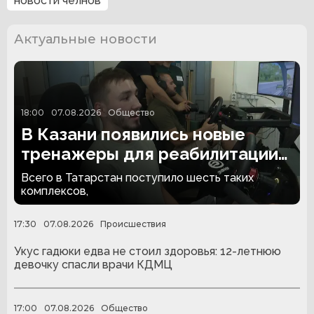
новости челнов
Актуальные новости
18:00
07.08.2026
Общество
В Казани появились новые
тренажеры для реабилитации
людей с ампутациями
Всего в Татарстан поступило шесть таких
комплексов,
17:30
07.08.2026
Происшествия
Укус гадюки едва не стоил здоровья: 12-летнюю
девочку спасли врачи КДМЦ
17:00
07.08.2026
Общество