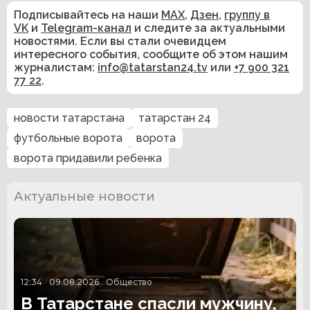
Подписывайтесь на наши
MAX
,
Дзен
,
группу в
VK
и
Telegram-канал
и следите за актуальными
новостями. Если вы стали очевидцем
интересного события, сообщите об этом нашим
журналистам:
info@tatarstan24.tv
или
+7 900 321
77 22
.
новости татарстана
татарстан 24
футбольные ворота
ворота
ворота придавили ребенка
Актуальные новости
12:34
09.08.2026
Общество
В Татарстане спасли мужчину,