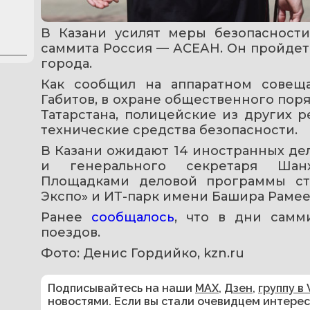
В Казани усилят меры безопасност
саммита Россия — АСЕАН. Он пройдет 
города.
Как сообщил на аппаратном совещ
Габитов, в охране общественного пор
Татарстана, полицейские из других р
технические средства безопасности.
В Казани ожидают 14 иностранных дел
и генерального секретаря Шанха
Площадками деловой программы ста
Экспо» и ИТ-парк имени Башира Рамее
Ранее 
сообщалось
, что в дни самм
поездов.
Фото: Денис Гордийко, kzn.ru
Подписывайтесь на наши
MAX
,
Дзен
,
группу в 
новостями. Если вы стали очевидцем интере