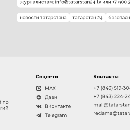
журналистам:
info@tatarstan24.tv
или
+7 900 
новости татарстана
татарстан 24
безопасн
Соцсети
Контакты
+7 (843) 519-30
MAX
+7 (843) 224-2
Дзен
й по
mail@tatarstan
ВКонтакте
огий
reclama@tatar
Telegram
я
а