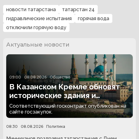
новости татарстана
татарстан 24
гидравлические испытания
горячая вода
отключили горячую воду
Актуальные новости
09:00
08.08.2026
Общество
В Казанском Кремле обновят
исторические здания и
территорию за 174,4 млн
Соответствующий госконтракт опубликован на
рублей
сайте госзакупок.
08:30
08.08.2026
Политика
Минниханов поздравил татарстанцев с Днем