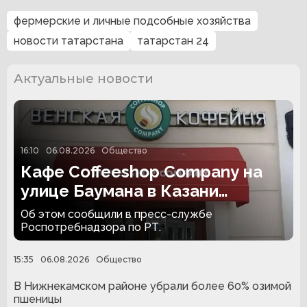
фермерские и личные подсобные хозяйства
новости татарстана
татарстан 24
Актуальные новости
16:10
06.08.2026
Общество
Кафе Coffeeshop Company на
улице Баумана в Казани
закрыли на 30 суток
Об этом сообщили в пресс-службе
Роспотребнадзора по РТ.
15:35
06.08.2026
Общество
В Нижнекамском районе убрали более 60% озимой
пшеницы