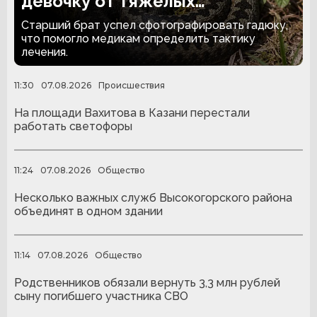
девочку от тяжелых
последствий укуса гадюки
Старший брат успел сфотографировать гадюку,
что помогло медикам определить тактику
лечения.
11:30
07.08.2026
Происшествия
На площади Вахитова в Казани перестали
работать светофоры
11:24
07.08.2026
Общество
Несколько важных служб Высокогорского района
объединят в одном здании
11:14
07.08.2026
Общество
Родственников обязали вернуть 3,3 млн рублей
сыну погибшего участника СВО