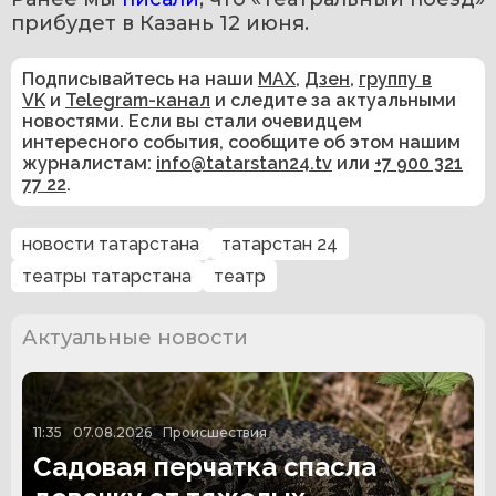
прибудет в Казань 12 июня.
Подписывайтесь на наши
MAX
,
Дзен
,
группу в
VK
и
Telegram-канал
и следите за актуальными
новостями. Если вы стали очевидцем
интересного события, сообщите об этом нашим
журналистам:
info@tatarstan24.tv
или
+7 900 321
77 22
.
новости татарстана
татарстан 24
театры татарстана
театр
Актуальные новости
11:35
07.08.2026
Происшествия
Садовая перчатка спасла