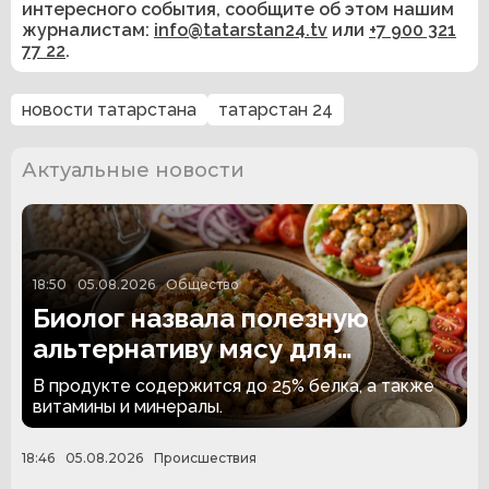
интересного события, сообщите об этом нашим
журналистам:
info@tatarstan24.tv
или
+7 900 321
77 22
.
новости татарстана
татарстан 24
Актуальные новости
18:50
05.08.2026
Общество
Биолог назвала полезную
альтернативу мясу для
вегетарианцев
В продукте содержится до 25% белка, а также
витамины и минералы.
18:46
05.08.2026
Происшествия