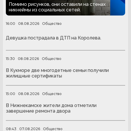
за граффити
Помимо рисунков, они оставили на стенах
никнеймы из социальных сетей.
16:00
08.08.2026
Общество
Девушка пострадала в ДТП на Королева.
15:30
08.08.2026
Общество
В Кукморе две многодетные семьи получили
жилищные сертификаты
15:00
08.08.2026
Общество
В Нижнекамске жители дома отметили
завершение ремонта двора
08:43
07.08.2026
Общество