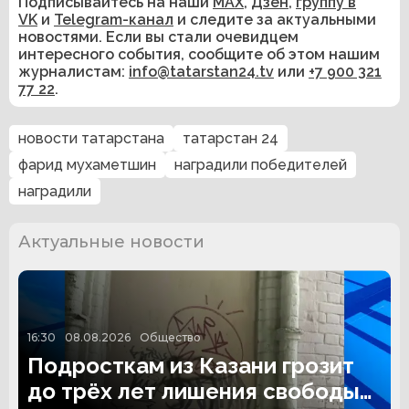
Подписывайтесь на наши
MAX
,
Дзен
,
группу в
VK
и
Telegram-канал
и следите за актуальными
новостями. Если вы стали очевидцем
интересного события, сообщите об этом нашим
журналистам:
info@tatarstan24.tv
или
+7 900 321
77 22
.
новости татарстана
татарстан 24
фарид мухаметшин
наградили победителей
наградили
Актуальные новости
16:30
08.08.2026
Общество
Подросткам из Казани грозит
до трёх лет лишения свободы