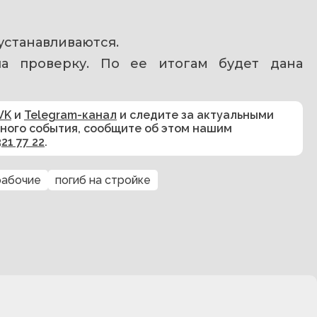
устанавливаются.
ла проверку. По ее итогам будет дана 
VK
и
Telegram-канал
и следите за актуальными
сного события, сообщите об этом нашим
321 77 22
.
рабочие
погиб на стройке