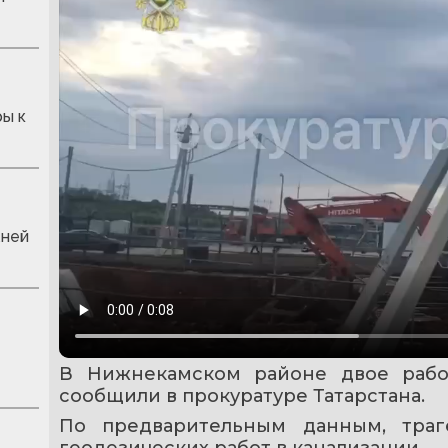
ры к
жней
В Нижнекамском районе двое рабоч
сообщили в прокуратуре Татарстана.
По предварительным данным, траг
геодезических работ в канализации.