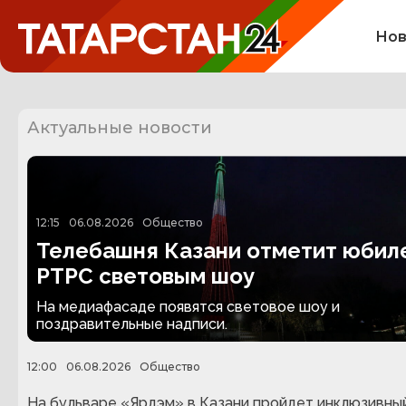
Нов
Актуальные новости
12:15
06.08.2026
Общество
Телебашня Казани отметит юбил
РТРС световым шоу
На медиафасаде появятся световое шоу и
поздравительные надписи.
12:00
06.08.2026
Общество
На бульваре «Ярдэм» в Казани пройдет инклюзивны