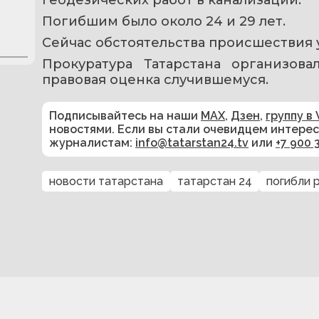
Погибшим было около 24 и 29 лет.
Сейчас обстоятельства происшествия 
Прокуратура Татарстана организова
правовая оценка случившемуся.
Подписывайтесь на наши
MAX
,
Дзен
,
группу в 
новостями. Если вы стали очевидцем интере
журналистам:
info@tatarstan24.tv
или
+7 900 
новости татарстана
татарстан 24
погибли 