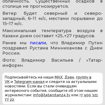
облачность. Существенных осадков в 
столице не прогнозируется.
Ветер будет северный и северо-
западный, 6–11 м/с, местами порывами до 
15–17 м/с.
Максимальная температура воздуха в 
Казани днем составит +25..+27 градусов.
Ранее мы 
писали
, что Владимир Путин 
поздравил Рустама Минниханова с Днем 
России.
Фото: Владимир Васильев / «Татар-
информ» ​
Подписывайтесь на наши
MAX
,
Дзен
,
группу в
VK
и
Telegram-канал
и следите за актуальными
новостями. Если вы стали очевидцем
интересного события, сообщите об этом нашим
журналистам:
info@tatarstan24.tv
или
+7 900 321
77 22
.