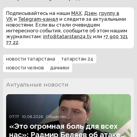
Подписывайтесь на наши
MAX
,
Дзен
,
группу в
VK
и
Telegram-канал
и следите за актуальными
новостями. Если вы стали очевидцем
интересного события, сообщите об этом нашим
журналистам:
info@tatarstan24.tv
или
+7 900 321
77 22
.
новости татарстана
татарстан 24
новости челнов
дачники
Актуальные новости
07:17
10.08.2026
Общество
«Это огромная боль для всех
нас»: Радмир Беляев об атаке