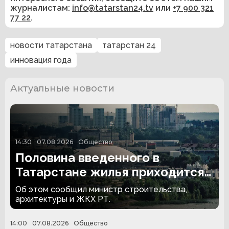
журналистам:
info@tatarstan24.tv
или
+7 900 321
77 22
.
новости татарстана
татарстан 24
инновация года
Актуальные новости
14:30
07.08.2026
Общество
Половина введенного в
Татарстане жилья приходится
на Казань
Об этом сообщил министр строительства,
архитектуры и ЖКХ РТ.
14:00
07.08.2026
Общество