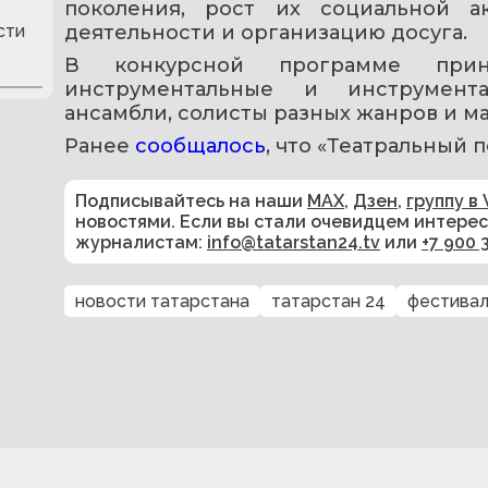
поколения, рост их социальной а
сти
деятельности и организацию досуга.
В конкурсной программе прини
инструментальные и инструмента
ансамбли, солисты разных жанров и м
Ранее 
сообщалось
, что «Театральный п
Подписывайтесь на наши
MAX
,
Дзен
,
группу в 
новостями. Если вы стали очевидцем интере
журналистам:
info@tatarstan24.tv
или
+7 900 
новости татарстана
татарстан 24
фестивал