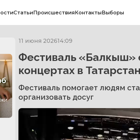
ости
Статьи
Происшествия
Контакты
Выборы
11 июня 2026
14:09
Фестиваль «Балкыш» 
концертах в Татарста
об
Фестиваль помогает людям ста
организовать досуг
еки