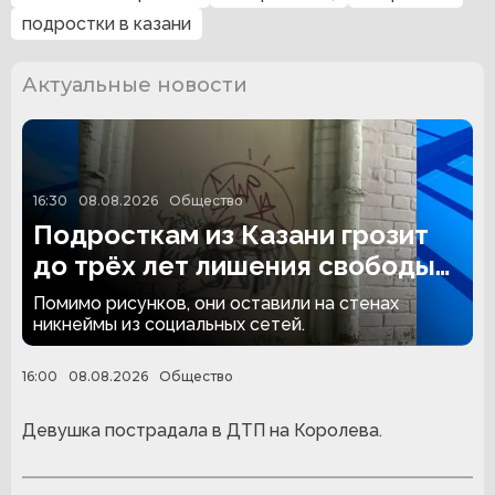
подростки в казани
Актуальные новости
16:30
08.08.2026
Общество
Подросткам из Казани грозит
до трёх лет лишения свободы
за граффити
Помимо рисунков, они оставили на стенах
никнеймы из социальных сетей.
16:00
08.08.2026
Общество
Девушка пострадала в ДТП на Королева.