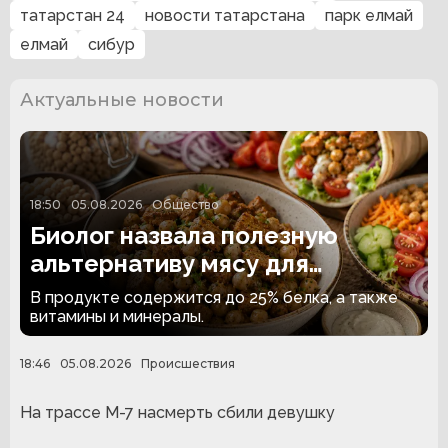
татарстан 24
новости татарстана
парк елмай
елмай
сибур
Актуальные новости
18:50
05.08.2026
Общество
Биолог назвала полезную
альтернативу мясу для
вегетарианцев
В продукте содержится до 25% белка, а также
витамины и минералы.
18:46
05.08.2026
Происшествия
На трассе М-7 насмерть сбили девушку