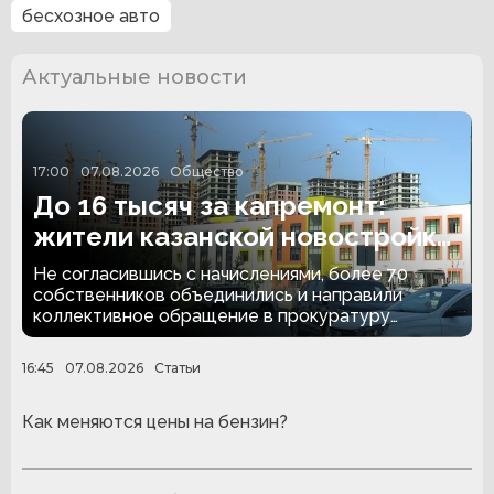
бесхозное авто
Актуальные новости
17:00
07.08.2026
Общество
До 16 тысяч за капремонт:
жители казанской новостройки
обратились в прокуратуру
Не согласившись с начислениями, более 70
собственников объединились и направили
коллективное обращение в прокуратуру
Татарстана.
16:45
07.08.2026
Статьи
Как меняются цены на бензин?