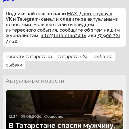
Подписывайтесь на наши
MAX
,
Дзен
,
группу в
VK
и
Telegram-канал
и следите за актуальными
новостями. Если вы стали очевидцем
интересного события, сообщите об этом нашим
журналистам:
info@tatarstan24.tv
или
+7 900 321
77 22
.
новости татарстана
татарстан 24
рыбалка
рыбаки
Актуальные новости
12:34
09.08.2026
Общество
В Татарстане спасли мужчину,