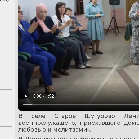
В селе Старое Шугурово Ленин
военнослужащего, приехавшего домо
любовью и молитвами».
В Доме культуры собрались активист