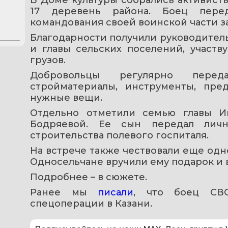
17 деревень района. Боец пере
командования своей воинской части з
Благодарности получили руководитель
и главы сельских поселений, участв
грузов.
Добровольцы регулярно перед
стройматериалы, инструменты, пре
нужные вещи.
Отдельно отметили семью главы Ив
Бодряевой. Ее сын передал лич
строительства полевого госпиталя.
На встрече также чествовали еще одно
Односельчане вручили ему подарок и 
Подробнее – в сюжете.
Ранее мы 
писали
, что боец СВО
спецоперации в Казани.