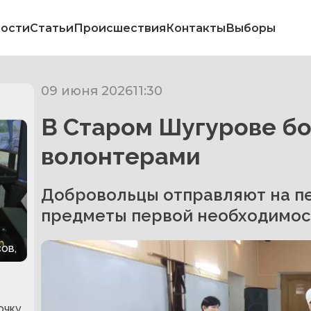
ости
Статьи
Происшествия
Контакты
Выборы
09 июня 2026
11:30
В Старом Шугурове бо
волонтерами
Добровольцы отправляют на п
предметы первой необходимос
ов,
очку