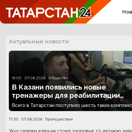
Нов
Актуальные новости
18:00
07.08.2026
Общество
В Казани появились новые
тренажеры для реабилитации
людей с ампутациями
Всего в Татарстан поступило шесть таких комплекс
17:30
07.08.2026
Происшествия
Укус гадюки едва не стоил здоровья: 12-летнюю дев