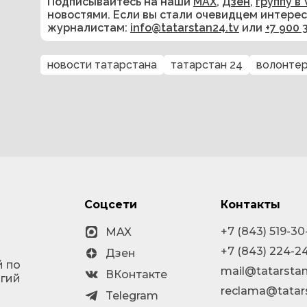
Подписывайтесь на наши
MAX
,
Дзен
,
группу в 
новостями. Если вы стали очевидцем интере
журналистам:
info@tatarstan24.tv
или
+7 900 
новости татарстана
татарстан 24
волонте
Соцсети
Контакты
+7 (843) 519-30
MAX
+7 (843) 224-2
Дзен
й по
mail@tatarstan
ВКонтакте
огий
reclama@tatar
Telegram