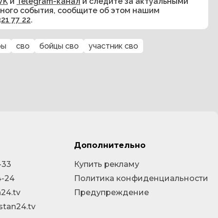
VK
и
Telegram-канал
и следите за актуальными
сного события, сообщите об этом нашим
321 77 22
.
ры
сво
бойцы сво
участник сво
Дополнительно
-33
Купить рекламу
4-24
Политика конфиденциальности
24.tv
Предупреждение
stan24.tv