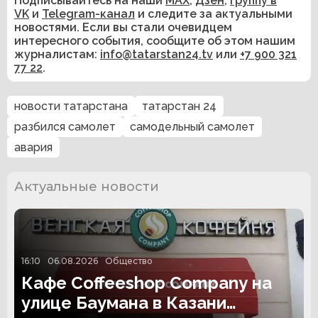
Подписывайтесь на наши
MAX
,
Дзен
,
группу в
VK
и
Telegram-канал
и следите за актуальными
новостями. Если вы стали очевидцем
интересного события, сообщите об этом нашим
журналистам:
info@tatarstan24.tv
или
+7 900 321
77 22
.
новости татарстана
татарстан 24
разбился самолет
самодельный самолет
авария
Актуальные новости
16:10
06.08.2026
Общество
Кафе Coffeeshop Company на
улице Баумана в Казани