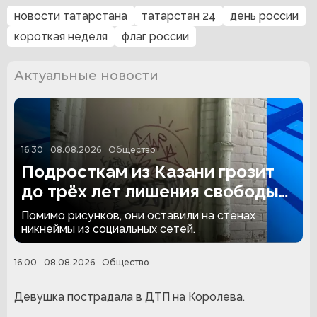
новости татарстана
татарстан 24
день россии
короткая неделя
флаг россии
Актуальные новости
16:30
08.08.2026
Общество
Подросткам из Казани грозит
до трёх лет лишения свободы
за граффити
Помимо рисунков, они оставили на стенах
никнеймы из социальных сетей.
16:00
08.08.2026
Общество
Девушка пострадала в ДТП на Королева.