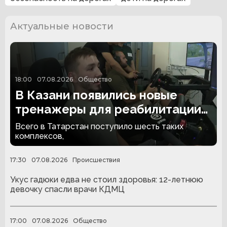
Актуальные новости
18:00
07.08.2026
Общество
В Казани появились новые
тренажеры для реабилитации
людей с ампутациями
Всего в Татарстан поступило шесть таких
комплексов,
17:30
07.08.2026
Происшествия
Укус гадюки едва не стоил здоровья: 12-летнюю
девочку спасли врачи КДМЦ
17:00
07.08.2026
Общество