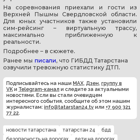
На соревнования приехали и гости из 
Верхней Пышмы Свердловской области. 
Для юных участников также установили 
сим-рейсинг – виртуальную трассу, 
максимально приближенную к 
реальности.
Подробнее – в сюжете.
Ранее мы 
писали
, что ГИБДД Татарстана 
озвучили тревожную статистику ДТП.
Подписывайтесь на наши
MAX
,
Дзен
,
группу в
VK
и
Telegram-канал
и следите за актуальными
новостями. Если вы стали очевидцем
интересного события, сообщите об этом нашим
журналистам:
info@tatarstan24.tv
или
+7 900 321
77 22
.
новости татарстана
татарстан 24
бдд
безопасность на дорогах
дети на дорогах