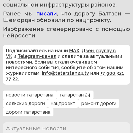
социальной инфраструктуры районов.
Ранее мы 
писали
, что дорогу Балтаси — 
Шемордан обновили по нацпроекту.
Изображение сгенерировано с помощью 
нейросети 
Подписывайтесь на наши
MAX
,
Дзен
,
группу в
VK
и
Telegram-канал
и следите за актуальными
новостями. Если вы стали очевидцем
интересного события, сообщите об этом нашим
журналистам:
info@tatarstan24.tv
или
+7 900 321
77 22
.
новости татарстана
татарстан 24
сельские дороги
нацпроект
ремонт дороги
дороги татарстана
Актуальные новости