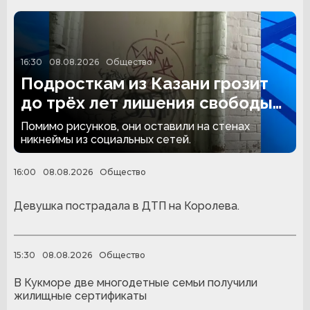
16:30
08.08.2026
Общество
Подросткам из Казани грозит
до трёх лет лишения свободы
за граффити
Помимо рисунков, они оставили на стенах
никнеймы из социальных сетей.
16:00
08.08.2026
Общество
Девушка пострадала в ДТП на Королева.
15:30
08.08.2026
Общество
В Кукморе две многодетные семьи получили
жилищные сертификаты