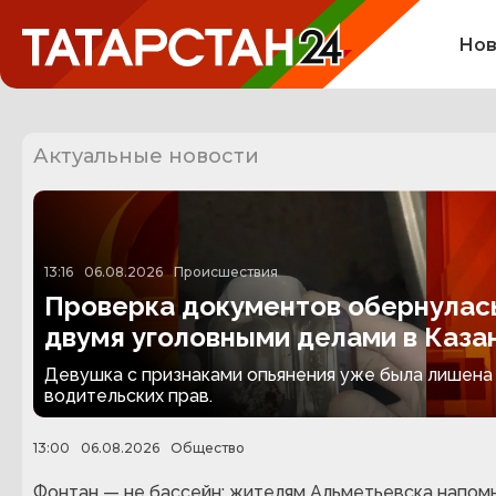
Нов
Актуальные новости
13:16
06.08.2026
Происшествия
Проверка документов обернулас
двумя уголовными делами в Каза
Девушка с признаками опьянения уже была лишена
водительских прав.
13:00
06.08.2026
Общество
Фонтан — не бассейн: жителям Альметьевска напом