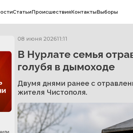
ости
Статьи
Происшествия
Контакты
Выборы
08 июня 2026
11:11
В Нурлате семья отрав
голубя в дымоходе
ь
Двумя днями ранее с отравлен
ни
жителя Чистополя.
нили