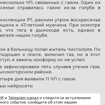
есколько ЧП, связанных с газом. Один из 
семья отравилась газом из-за голубя в 
инспекции РТ, ранним утром воскресенья 
нщина и 47-летний мужчина. При осмотре 
, что тяга в дымоходе есть, однако в 
ателя нашли голубя.
м в больницу попал житель Чистополя. По 
дошел к плите, включил газ, но в этот 
туп, и зажечь конфорку он не успел.
 зафиксировали пять случаев утечки газа. 
Высокогорском районе.
четыре дня выявили 11 ЧП с газом.
ью нейросети 
VK
и
Telegram-канал
и следите за актуальными
сного события, сообщите об этом нашим