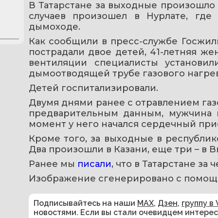
В Татарстане за выходные произошло н
случаев произошел в Нурлате, где 
дымоходе.
Как сообщили в пресс-службе Госжил
пострадали двое детей, 41-летняя же
вентиляции специалисты установили
дымоотводящей трубе газового нагрев
Детей госпитализировали.
Двумя днями ранее с отравлением газо
предварительным данным, мужчина по
момент у него начался сердечный прис
Кроме того, за выходные в республике
Два произошли в Казани, еще три – в 
Ранее мы 
писали
, что в Татарстане за 
Изображение сгенерировано с помощ
Подписывайтесь на наши
MAX
,
Дзен
,
группу в 
новостями. Если вы стали очевидцем интере