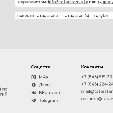
журналистам:
info@tatarstan24.tv
или
+7 900 
новости татарстана
татарстан 24
голуби
Соцсети
Контакты
+7 (843) 519-30
MAX
+7 (843) 224-2
Дзен
й по
mail@tatarstan
ВКонтакте
огий
reclama@tatar
Telegram
я
а