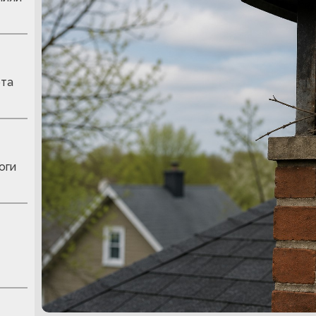
рта
оги