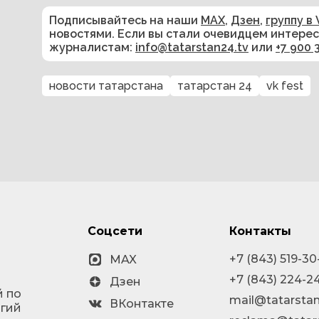
Подписывайтесь на наши
MAX
,
Дзен
,
группу в 
новостями. Если вы стали очевидцем интере
журналистам:
info@tatarstan24.tv
или
+7 900 
новости татарстана
татарстан 24
vk fest
Соцсети
Контакты
+7 (843) 519-30
MAX
+7 (843) 224-2
Дзен
й по
mail@tatarstan
ВКонтакте
огий