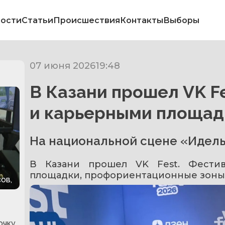
ости
Статьи
Происшествия
Контакты
Выборы
07 июня 2026
19:48
В Казани прошел VK Fe
и карьерными площа
На национальной сцене «Идель
В Казани прошел VK Fest. Фестив
площадки, профориентационные зоны 
ов,
очку