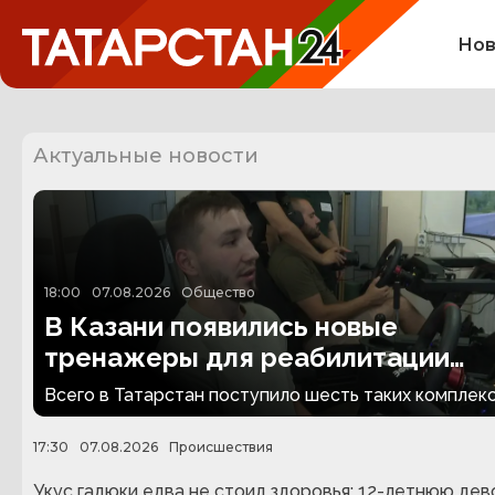
Нов
Актуальные новости
18:00
07.08.2026
Общество
В Казани появились новые
тренажеры для реабилитации
людей с ампутациями
Всего в Татарстан поступило шесть таких комплекс
17:30
07.08.2026
Происшествия
Укус гадюки едва не стоил здоровья: 12-летнюю дев