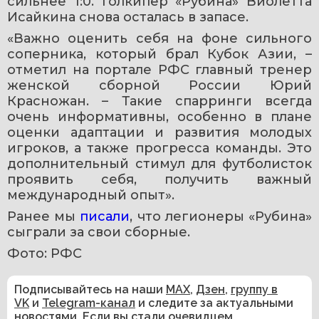
сильнее 1:0. Голкипер «Рубина» Виолетта 
Исайкина снова осталась в запасе.
«Важно оценить себя на фоне сильного 
соперника, который брал Кубок Азии, – 
отметил на портале РФС главный тренер 
женской сборной России Юрий 
Красножан. – Такие спарринги всегда 
очень информативны, особенно в плане 
оценки адаптации и развития молодых 
игроков, а также прогресса команды. Это 
дополнительный стимул для футболисток 
проявить себя, получить важный 
международный опыт».
Ранее мы 
писали
, что легионеры «Рубина» 
сыграли за свои сборные.
Фото: РФС
Подписывайтесь на наши
MAX
,
Дзен
,
группу в
VK
и
Telegram-канал
и следите за актуальными
новостями. Если вы стали очевидцем