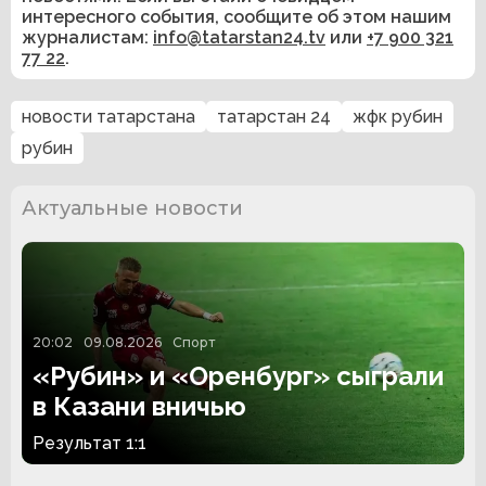
интересного события, сообщите об этом нашим
журналистам:
info@tatarstan24.tv
или
+7 900 321
77 22
.
новости татарстана
татарстан 24
жфк рубин
рубин
Актуальные новости
20:02
09.08.2026
Спорт
«Рубин» и «Оренбург» сыграли
в Казани вничью
Результат 1:1