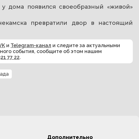
 у дома появился своеобразный «живой» 
екамска превратили двор в настоящий 
VK
и
Telegram-канал
и следите за актуальными
сного события, сообщите об этом нашим
321 77 22
.
рада
Дополнительно