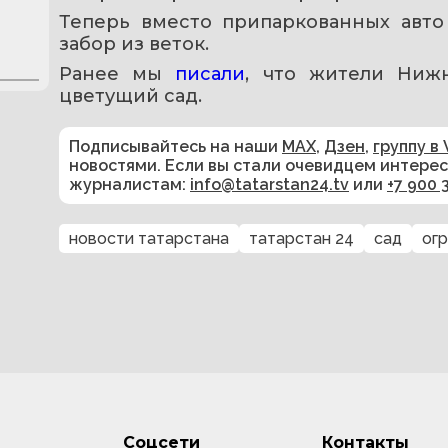
Теперь вместо припаркованных авто
забор из веток.
Ранее мы 
писали
, что жители Нижн
цветущий сад.
Подписывайтесь на наши
MAX
,
Дзен
,
группу в 
новостями. Если вы стали очевидцем интере
журналистам:
info@tatarstan24.tv
или
+7 900 
новости татарстана
татарстан 24
сад
ог
Соцсети
Контакты