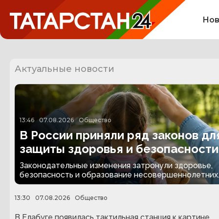
Нов
Актуальные новости
13:46
07.08.2026
Общество
В России приняли ряд законов дл
защиты здоровья и безопасности
детей
Законодательные изменения затронули здоровье,
безопасность и образование несовершеннолетних
13:30
07.08.2026
Общество
В Елабуге появилась тактильная станция к картине