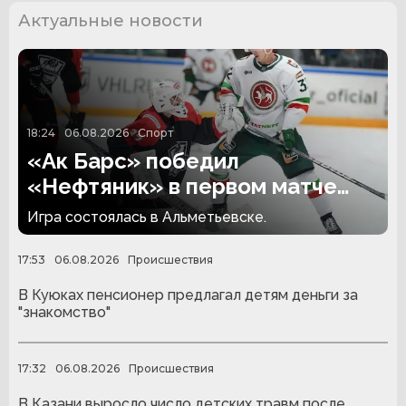
Актуальные новости
18:24
06.08.2026
Спорт
«Ак Барс» победил
«Нефтяник» в первом матче
сезона
Игра состоялась в Альметьевске.
17:53
06.08.2026
Происшествия
В Куюках пенсионер предлагал детям деньги за
"знакомство"
17:32
06.08.2026
Происшествия
В Казани выросло число детских травм после