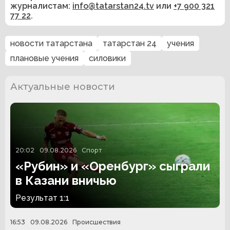
журналистам:
info@tatarstan24.tv
или
+7 900 321
77 22
.
новости татарстана
татарстан 24
учения
плановые учения
силовики
Актуальные новости
20:02
09.08.2026
Спорт
«Рубин» и «Оренбург» сыграли
в Казани вничью
Результат 1:1
16:53
09.08.2026
Происшествия