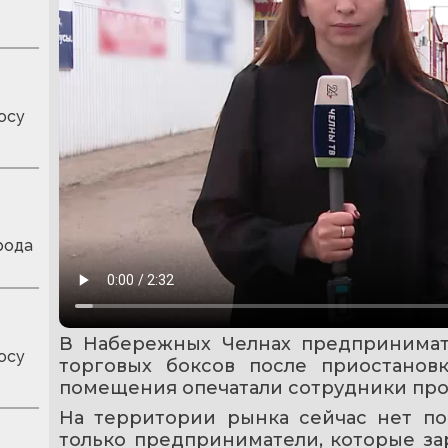
осу
рода
В Набережных Челнах предпринимате
осу
торговых боксов после приостанов
помещения опечатали сотрудники про
На территории рынка сейчас нет пок
только предприниматели, которые зар