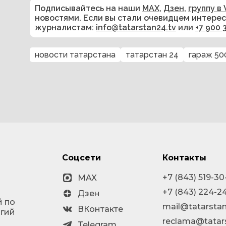
Подписывайтесь на наши
MAX
,
Дзен
,
группу в 
новостями. Если вы стали очевидцем интере
журналистам:
info@tatarstan24.tv
или
+7 900 
новости татарстана
татарстан 24
гараж 50
Соцсети
Контакты
+7 (843) 519-30
MAX
+7 (843) 224-2
Дзен
й по
mail@tatarstan
ВКонтакте
огий
reclama@tatar
Telegram