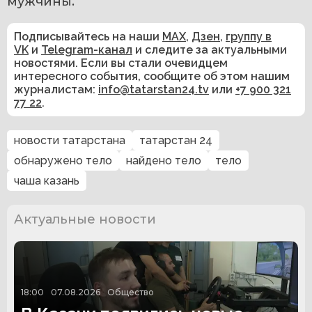
мужчины.
Подписывайтесь на наши
MAX
,
Дзен
,
группу в
VK
и
Telegram-канал
и следите за актуальными
новостями. Если вы стали очевидцем
интересного события, сообщите об этом нашим
журналистам:
info@tatarstan24.tv
или
+7 900 321
77 22
.
новости татарстана
татарстан 24
обнаружено тело
найдено тело
тело
чаша казань
Актуальные новости
18:00
07.08.2026
Общество