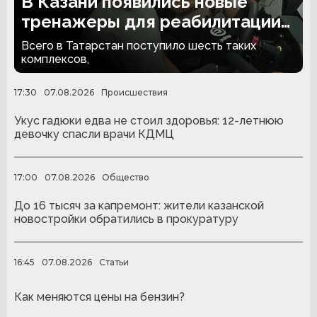
В Казани появились новые
тренажеры для реабилитации
людей с ампутациями
Всего в Татарстан поступило шесть таких
комплексов,
17:30
07.08.2026
Происшествия
Укус гадюки едва не стоил здоровья: 12-летнюю
девочку спасли врачи КДМЦ
17:00
07.08.2026
Общество
До 16 тысяч за капремонт: жители казанской
новостройки обратились в прокуратуру
16:45
07.08.2026
Статьи
Как меняются цены на бензин?