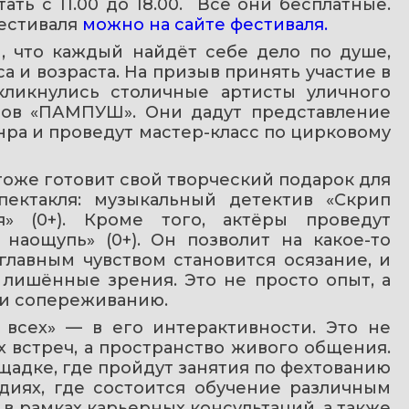
ь с 11.00 до 18.00.  Все они бесплатные. 
естиваля 
можно на сайте фестиваля.
 что каждый найдёт себе дело по душе, 
а и возраста. На призыв принять участие в 
ликнулись столичные артисты уличного 
ов «ПАМПУШ». Они дадут представление 
ра и проведут мастер-класс по цирковому 
оже готовит свой творческий подарок для 
ектакля: музыкальный детектив «Скрип 
» (0+). Кроме того, актёры проведут 
аощупь» (0+). Он позволит на какое-то 
главным чувством становится осязание, и 
лишённые зрения. Это не просто опыт, а 
 и сопереживанию.
 всех» — в его интерактивности. Это не 
встреч, а пространство живого общения. 
адке, где пройдут занятия по фехтованию 
удиях, где состоится обучение различным 
в рамках карьерных консультаций, а также 