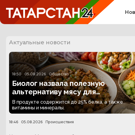
Нов
Актуальные новости
18:50
05.08.2026
Общество
Биолог назвала полезную
альтернативу мясу для
вегетарианцев
В продукте содержится до 25% белка, а также
витамины и минералы.
18:46
05.08.2026
Происшествия