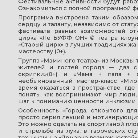
Фестивальные активности будут работат
Ознакомиться с полной программой ф
Программа выстроена таким образом,
сердцу и таланту, независимо от статус
фестивале равных возможностей отк
цирка «Ле БУФФ ОН» © театра клоун
«Старый цирк» в лучших традициях жан
мастерству (0+).
Труппа «Маминого театра» из Москвы т
жителей и гостей города — два сп
скрипки»(0+) и «Мама + папа + я
необыкновенный мастер-класс «Мир н
время оказаться в пространстве, где 
понять, как воспринимают мир люди, 
шаг к пониманию ценности инклюзии
Особенность «Города, открытого для
просто серия лекций и мотивирующих 
Это можно сделать на спортивной площ
и стрельбе из лука, в творческих ст
техникам, на «Ярмарке возможностей» 