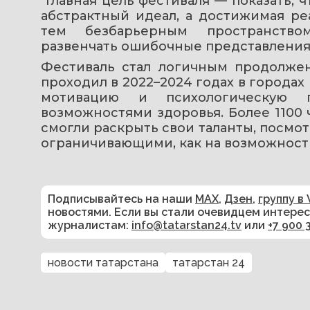
 Главная цель фестиваля — показать, что равные возможности для всех — это не 
абстрактный идеал, а достижимая ре
тем безбарьерным пространством
развенчать ошибочные представления
Фестиваль стал логичным продолжен
проходил в 2022–2024 годах в городах
мотивацию и психологическую 
возможностями здоровья. Более 1100 
смогли раскрыть свои таланты, посмот
ограничивающими, как на возможност
Подписывайтесь на наши
MAX
,
Дзен
,
группу в 
новостями. Если вы стали очевидцем интере
журналистам:
info@tatarstan24.tv
или
+7 900 
новости татарстана
татарстан 24