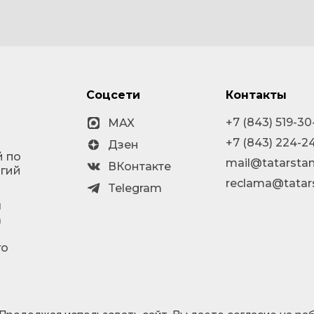
Соцсети
Контакты
+7 (843) 519-30
MAX
+7 (843) 224-2
Дзен
й по
mail@tatarstan
ВКонтакте
огий
reclama@tatar
Telegram
я
а
го