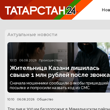
Нов
Актуальные новости
10:13
06.08.2026
Происшествия
Жительница Казани лишилась
свыше 1 млн рублей после звонка
посылке
Сначала мошенники сообщили о якобы пришедшей
посылке и попросили назвать код из СМС.
10:10
06.08.2026
Общество
Три дня и 300 км бездорожья: в Мамадышском район