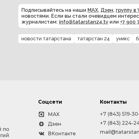
Подписывайтесь на наши
MAX
,
Дзен
,
группу в 
новостями. Если вы стали очевидцем интере
журналистам:
info@tatarstan24.tv
или
+7 900 
новости татарстана
татарстан 24
уникс
б
Соцсети
Контакты
+7 (843) 519-30
MAX
+7 (843) 224-2
Дзен
й по
mail@tatarstan
ВКонтакте
огий