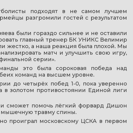
тболисты подходят в не самом лучшем 
армейцы разгромили гостей с результатом 
яева были гораздо сильнее и не оставили 
ровать главный тренер БК УНИКС Велимир 
ли жестко, а наша реакция была плохой. Мы 
ализировать матч и улучшить свою игру, 
финальной серии».
манды это была сороковая победа над 
обеих команд на высшем уровне.
ии до четырёх побед 1-0, пока уверенно 
а в золотом противостоянии Единой лиги 
ли сможет помочь лёгкий форвард Дишон 
ь мышечную травму спины.
мно проиграл московскому ЦСКА в первом 