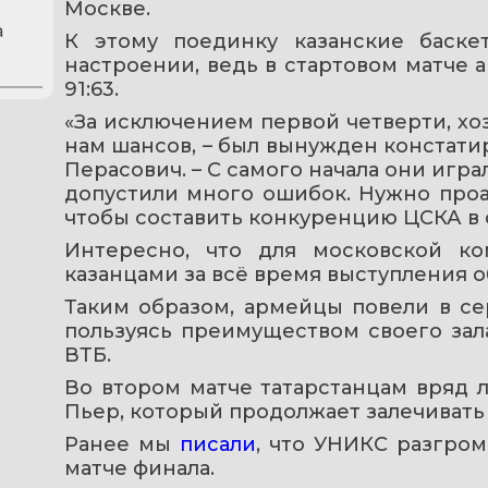
Москве.
а
К этому поединку казанские баске
настроении, ведь в стартовом матче 
91:63.
«За исключением первой четверти, хоз
нам шансов, – был вынужден констати
Перасович. – С самого начала они игра
допустили много ошибок. Нужно проан
чтобы составить конкуренцию ЦСКА в 
Интересно, что для московской ко
казанцами за всё время выступления 
Таким образом, армейцы повели в сер
пользуясь преимуществом своего зал
ВТБ.
Во втором матче татарстанцам вряд 
Пьер, который продолжает залечиват
Ранее мы 
писали
, что УНИКС разгро
матче финала.