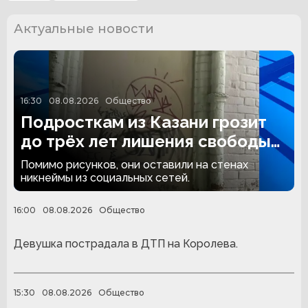
Актуальные новости
16:30
08.08.2026
Общество
Подросткам из Казани грозит
до трёх лет лишения свободы
за граффити
Помимо рисунков, они оставили на стенах
никнеймы из социальных сетей.
16:00
08.08.2026
Общество
Девушка пострадала в ДТП на Королева.
15:30
08.08.2026
Общество