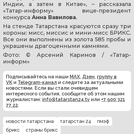
Индии, а затем в Китае», – рассказала 
«Татар-информу» вице-президент 
конкурса 
Анна Вавилова
.
На стенде Татарстана красуются сразу три 
короны: мисс, миссис и мини-мисс БРИКС. 
Все они выполнены из золота 585 пробы и 
украшены драгоценными камнями.
Фото: © Арсений Каримов / «Татар-
информ» ​
Подписывайтесь на наши
MAX
,
Дзен
,
группу в
VK
и
Telegram-канал
и следите за актуальными
новостями. Если вы стали очевидцем
интересного события, сообщите об этом нашим
журналистам:
info@tatarstan24.tv
или
+7 900 321
77 22
.
новости татарстана
татарстан 24
пмэф
брикс
страны брикс