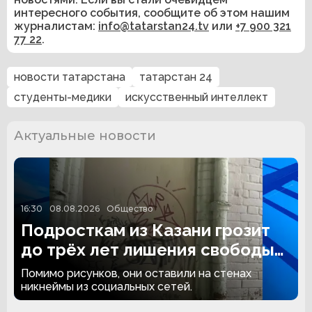
интересного события, сообщите об этом нашим
журналистам:
info@tatarstan24.tv
или
+7 900 321
77 22
.
новости татарстана
татарстан 24
студенты-медики
искусственный интеллект
Актуальные новости
16:30
08.08.2026
Общество
Подросткам из Казани грозит
до трёх лет лишения свободы
за граффити
Помимо рисунков, они оставили на стенах
никнеймы из социальных сетей.