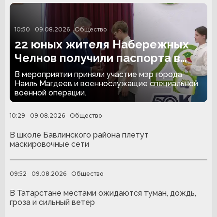
10:50
09.08.2026
Общество
22 юных жителя Набережных
Челнов получили паспорта в
День города
В мероприятии приняли участие мэр города
Наиль Магдеев и военнослужащие специальной
военной операции.
10:29
09.08.2026
Общество
В школе Бавлинского района плетут
маскировочные сети
09:52
09.08.2026
Общество
В Татарстане местами ожидаются туман, дождь,
гроза и сильный ветер