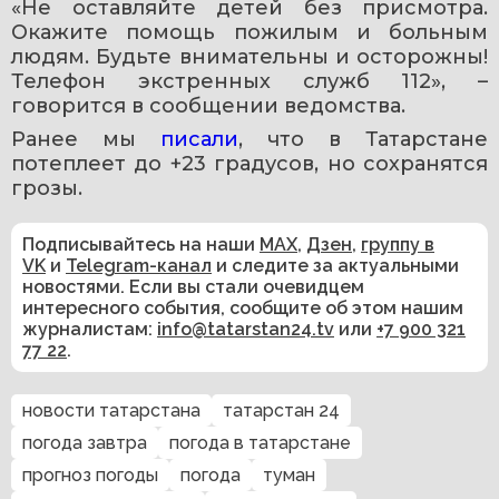
«Не оставляйте детей без присмотра. 
Окажите помощь пожилым и больным 
людям. Будьте внимательны и осторожны! 
Телефон экстренных служб 112», – 
говорится в сообщении ведомства.
Ранее мы 
писали
, что в Татарстане 
потеплеет до +23 градусов, но сохранятся 
грозы.
Подписывайтесь на наши
MAX
,
Дзен
,
группу в
VK
и
Telegram-канал
и следите за актуальными
новостями. Если вы стали очевидцем
интересного события, сообщите об этом нашим
журналистам:
info@tatarstan24.tv
или
+7 900 321
77 22
.
новости татарстана
татарстан 24
погода завтра
погода в татарстане
прогноз погоды
погода
туман