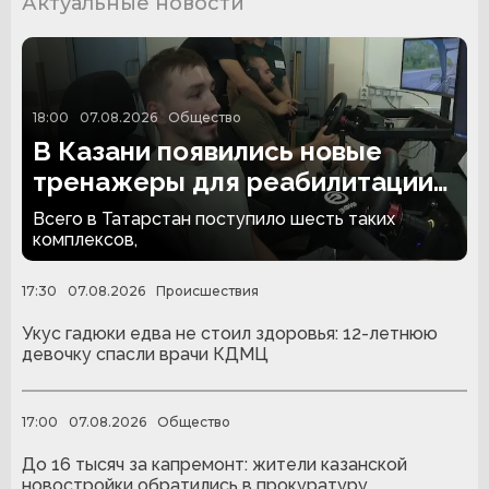
Актуальные новости
18:00
07.08.2026
Общество
В Казани появились новые
тренажеры для реабилитации
людей с ампутациями
Всего в Татарстан поступило шесть таких
комплексов,
17:30
07.08.2026
Происшествия
Укус гадюки едва не стоил здоровья: 12-летнюю
девочку спасли врачи КДМЦ
17:00
07.08.2026
Общество
До 16 тысяч за капремонт: жители казанской
новостройки обратились в прокуратуру