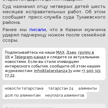
Суд назначил отцу четверых детей шесть 
месяцев исправительных работ. Об этом 
сообщает пресс-служба суда Тукаевского 
района.
Ранее мы 
писали
, что в Казани мужчина 
ударил падчерицу ножом после семейной 
ссоры.
Подписывайтесь на наши
MAX
,
Дзен
,
группу в
VK
и
Telegram-канал
и следите за актуальными
новостями. Если вы стали очевидцем
интересного события, сообщите об этом нашим
журналистам:
info@tatarstan24.tv
или
+7 900 321
77 22
.
новости татарстана
татарстан 24
алименты
долг по алиментам
неуплата алиментов