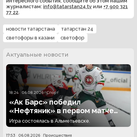
интересного события, сообщите об этом нашим
журналистам:
info@tatarstan24.tv
или
+7 900 321
77 22
.
новости татарстана
татарстан 24
светофоры в казани
светофор
Актуальные новости
18:24
06.08.2026
Спорт
«Ак Барс» победил
«Нефтяник» в первом матче
сезона
Игра состоялась в Альметьевске.
17:53
06.08.2026
Происшествия