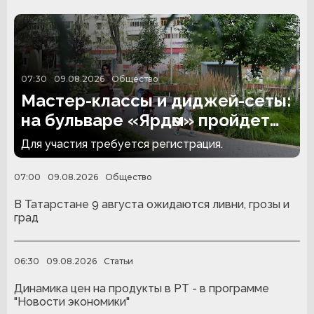
07:30
09.08.2026
Общество
Мастер-классы и диджей-сеты:
на бульваре «Ярдәм» пройдет
инклюзивная дискотека
Для участия требуется регистрация.
07:00
09.08.2026
Общество
В Татарстане 9 августа ожидаются ливни, грозы и
град
06:30
09.08.2026
Статьи
Динамика цен на продукты в РТ - в программе
"Новости экономики"