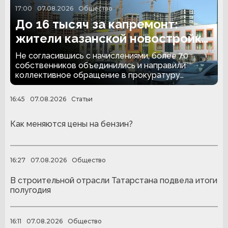
17:00
07.08.2026
Общество
До 16 тысяч за капремонт:
жители казанской новостройки
обратились в прокуратуру
Не согласившись с начислениями, более 70
собственников объединились и направили
коллективное обращение в прокуратуру
Татарстана.
16:45
07.08.2026
Статьи
Как меняются цены на бензин?
16:27
07.08.2026
Общество
В строительной отрасли Татарстана подвела итоги
полугодия
16:11
07.08.2026
Общество