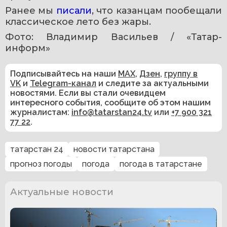
Ранее мы 
писали
, что казанцам пообещали 
классическое лето без жары.
Фото: Владимир Васильев / «Татар-
информ»
Подписывайтесь на наши
MAX
,
Дзен
,
группу в
VK
и
Telegram-канал
и следите за актуальными
новостями. Если вы стали очевидцем
интересного события, сообщите об этом нашим
журналистам:
info@tatarstan24.tv
или
+7 900 321
77 22
.
татарстан 24
новости татарстана
прогноз погоды
погода
погода в татарстане
Актуальные новости