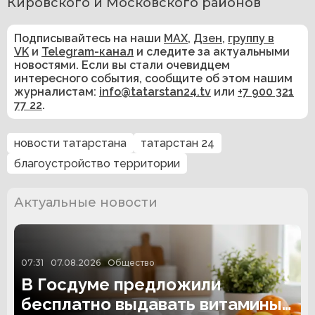
Кировского и Московского районов
Подписывайтесь на наши
MAX
,
Дзен
,
группу в
VK
и
Telegram-канал
и следите за актуальными
новостями. Если вы стали очевидцем
интересного события, сообщите об этом нашим
журналистам:
info@tatarstan24.tv
или
+7 900 321
77 22
.
новости татарстана
татарстан 24
благоустройство территории
Актуальные новости
07:31
07.08.2026
Общество
В Госдуме предложили
бесплатно выдавать витамины