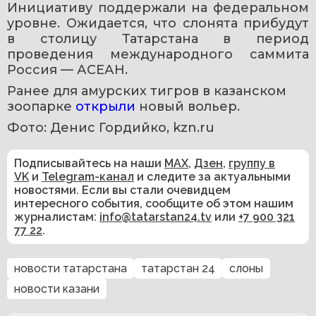
Инициативу поддержали на федеральном 
уровне. Ожидается, что слонята прибудут 
в столицу Татарстана в период 
проведения международного саммита 
Россия — АСЕАН.
Ранее для амурских тигров в казанском 
зоопарке 
открыли 
новый вольер. 
Фото: Денис Гордийко, kzn.ru
Подписывайтесь на наши
MAX
,
Дзен
,
группу в
VK
и
Telegram-канал
и следите за актуальными
новостями. Если вы стали очевидцем
интересного события, сообщите об этом нашим
журналистам:
info@tatarstan24.tv
или
+7 900 321
77 22
.
новости татарстана
татарстан 24
слоны
новости казани