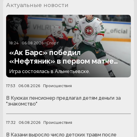
Актуальные новости
18:24
06.08.2026
Спорт
«Ак Барс» победил
«Нефтяник» в первом матче
сезона
Игра состоялась в Альметьевске.
17:53
06.08.2026
Происшествия
В Куюках пенсионер предлагал детям деньги за
"знакомство"
17:32
06.08.2026
Происшествия
В Казани выросло число детских травм после