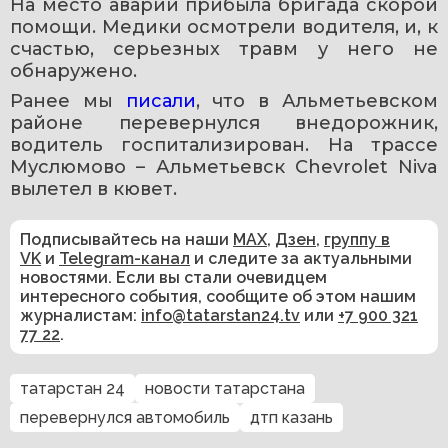
На место аварии прибыла бригада скорой 
помощи. Медики осмотрели водителя, и, к 
счастью, серьезных травм у него не 
обнаружено.
Ранее мы 
писали
, что в Альметьевском 
районе перевернулся внедорожник, 
водитель госпитализирован. На трассе 
Муслюмово – Альметьевск Chevrolet Niva 
вылетел в кювет.
Подписывайтесь на наши
MAX
,
Дзен
,
группу в
VK
и
Telegram-канал
и следите за актуальными
новостями. Если вы стали очевидцем
интересного события, сообщите об этом нашим
журналистам:
info@tatarstan24.tv
или
+7 900 321
77 22
.
татарстан 24
новости татарстана
перевернулся автомобиль
дтп казань