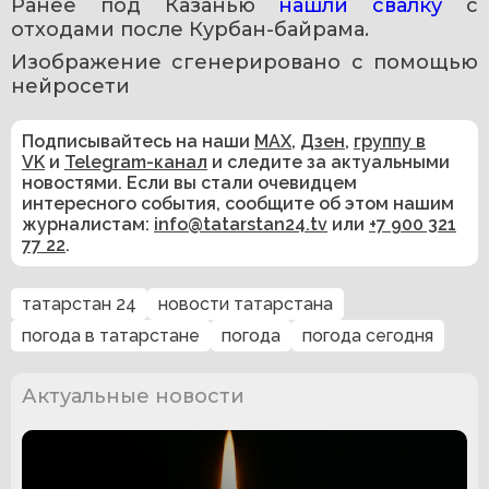
Ранее под Казанью 
нашли свалку
 с 
отходами после Курбан-байрама. 
Изображение сгенерировано с помощью 
нейросети 
Подписывайтесь на наши
MAX
,
Дзен
,
группу в
VK
и
Telegram-канал
и следите за актуальными
новостями. Если вы стали очевидцем
интересного события, сообщите об этом нашим
журналистам:
info@tatarstan24.tv
или
+7 900 321
77 22
.
татарстан 24
новости татарстана
погода в татарстане
погода
погода сегодня
Актуальные новости