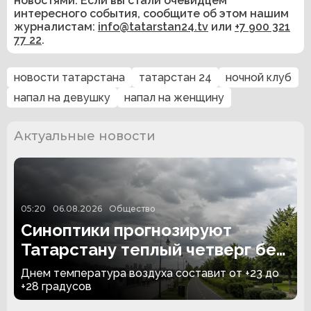
новостями. Если вы стали очевидцем
интересного события, сообщите об этом нашим
журналистам:
info@tatarstan24.tv
или
+7 900 321
77 22
.
новости татарстана
татарстан 24
ночной клуб
напал на девушку
напал на женщину
Актуальные новости
05:20
06.08.2026
Общество
Синоптики прогнозируют
Татарстану теплый четверг без
дождей
Днем температура воздуха составит от +23 до
+28 градусов