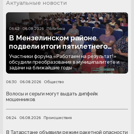
Актуальные новости
06:42
06.08.2026
Политика
В Мензелинском районе
подвели итоги пятилетнего
развития
Участники форума «Работаем на результат!»
обсудили преобразования в муниципалитете и
задачи на ближайшие годы
06:30
06.08.2026
Общество
Волосы и серьги могут выдать дипфейк
мошенников
06:24
06.08.2026
Происшествия
В Татарстане объявили режим ракетной опасности