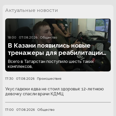
Актуальные новости
18:00
07.08.2026
Общество
В Казани появились новые
тренажеры для реабилитации
людей с ампутациями
Всего в Татарстан поступило шесть таких
комплексов,
17:30
07.08.2026
Происшествия
Укус гадюки едва не стоил здоровья: 12-летнюю
девочку спасли врачи КДМЦ
17:00
07.08.2026
Общество